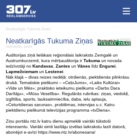
Neatkarīgās Tukuma Ziņas
Neatkarīgās Tukuma Ziņas
laikraksts, avīze
Auditorijas ziņā lielākais reģionālais laikraksts Zemgalē un
Austrumkurzemē, kura mērķauditorija ir
Tukuma
un novada
iedzīvotāji no
Kandavas
,
Zantes
un
Vānes
līdz
Engurei
,
Lapmežciemam
un
Lestenei
.
Nāk klajā – divas reizes nedēļā: otrdienās, piektdienās pilnkrāsu
drukā. Tematiskie pielikumi – «CeļoJums», «Laiks Kultūrai»
«Vide un Mēs»; praktisko ieteikumu pielikums «Darbs Dara
Darītāju», «Mūsu Veselība». Regulārās rubrikas: ziņas, viedokļi,
izglītība, sports, lauksaimniecība, daba, ielu aptauja,
«Ceturtdienas sarunas», problēmas, intervijas u.c. Katru
piektdienu pielikumā televīzijas programma «tvDiena».
Ziņu portālu ntz.lv katru dienu apmeklē vairāki tūkstoši
interesentu. Vairāki simti lasītāju izvēlas laikrakstu lasīt datorā,
abonējot e-avīzi https://www.ntz.lv/abonesana/