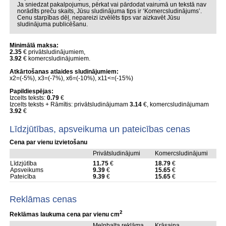
Ja sniedzat pakalpojumus, pērkat vai pārdodat vairumā un tekstā nav
norādīts preču skaits, Jūsu sludinājuma tips ir ‘Komercsludinājums’.
Cenu starpības dēļ, nepareizi izvēlēts tips var aizkavēt Jūsu
sludinājuma publicēšanu.
Minimālā maksa:
2.35
€ privātsludinājumiem,
3.92
€ komercsludinājumiem.
Atkārtošanas atlaides sludinājumiem:
x2=(-5%), x3=(-7%), x6=(-10%), x11<=(-15%)
Papildiespējas:
Izcelts teksts:
0.79
€
Izcelts teksts + Rāmītis: privātsludinājumam
3.14
€, komercsludinājumam
3.92
€
Līdzjūtības, apsveikuma un pateicības cenas
Cena par vienu izvietošanu
Privātsludinājumi
Komercsludinājumi
Līdzjūtība
11.75
€
18.79
€
Apsveikums
9.39
€
15.65
€
Pateicība
9.39
€
15.65
€
Reklāmas cenas
2
Reklāmas laukuma cena par vienu cm
Melnbalta reklāma
Krāsaina