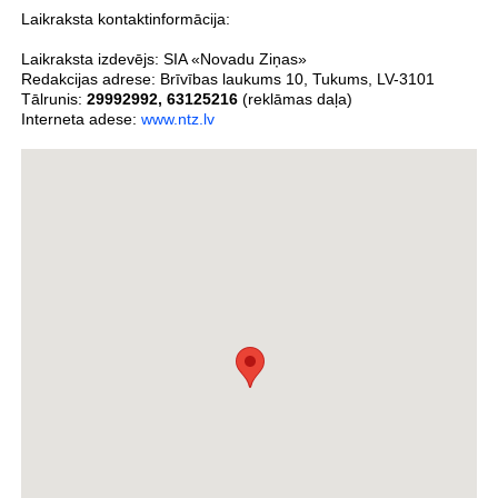
Laikraksta kontaktinformācija:
Laikraksta izdevējs:
SIA «Novadu Ziņas»
Redakcijas adrese:
Brīvības laukums 10
,
Tukums
,
LV-3101
Tālrunis:
29992992
,
63125216
(reklāmas daļa)
Interneta adese:
www.ntz.lv