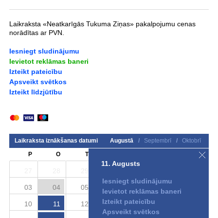
Laikraksta «Neatkarīgās Tukuma Ziņas» pakalpojumu cenas
norādītas ar PVN.
Iesniegt sludinājumu
Ievietot reklāmas baneri
Izteikt pateicību
Apsveikt svētkos
Izteikt līdzjūtību
Laikraksta iznākšanas datumi
Augustā
/
Septembrī
/
Oktobrī
P
O
T
C
P
S
S
11. Augusts
27
28
29
30
31
01
02
Iesniegt sludinājumu
03
04
05
06
07
08
09
Ievietot reklāmas baneri
Izteikt pateicību
10
11
12
13
14
15
16
Apsveikt svētkos