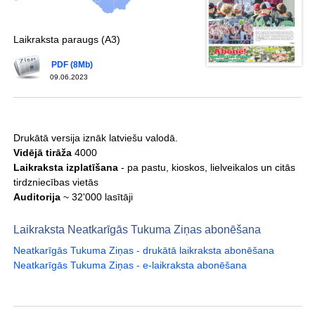
Laikraksta paraugs (A3)
PDF (8Mb)
09.06.2023
Drukātā versija iznāk latviešu valodā.
Vidējā tirāža
4000
Laikraksta izplatīšana
- pa pastu, kioskos, lielveikalos un citās
tirdzniecības vietās
Auditorija
~ 32'000 lasītāji
Laikraksta Neatkarīgās Tukuma Ziņas abonēšana
Neatkarīgās Tukuma Ziņas - drukātā laikraksta abonēšana
Neatkarīgās Tukuma Ziņas - e-laikraksta abonēšana