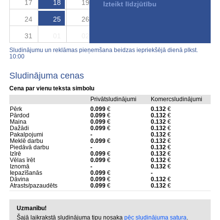
17
18
19
20
21
22
23
Izteikt līdzjūtību
24
25
26
27
28
29
30
31
01
02
03
04
05
06
Sludinājumu un reklāmas pieņemšana beidzas iepriekšējā dienā plkst.
10:00
Sludinājuma cenas
Cena par vienu teksta simbolu
Privātsludinājumi
Komercsludinājumi
Pērk
0.099
€
0.132
€
Pārdod
0.099
€
0.132
€
Maina
0.099
€
0.132
€
Dažādi
0.099
€
0.132
€
Pakalpojumi
-
0.132
€
Meklē darbu
0.099
€
0.132
€
Piedāvā darbu
-
0.132
€
Izīrē
0.099
€
0.132
€
Vēlas īrēt
0.099
€
0.132
€
Iznomā
-
0.132
€
Iepazīšanās
0.099
€
-
Dāvina
0.099
€
0.132
€
Atrasts/pazaudēts
0.099
€
0.132
€
Uzmanību!
Šajā laikrakstā sludinājuma tipu nosaka
pēc sludinājuma satura
.