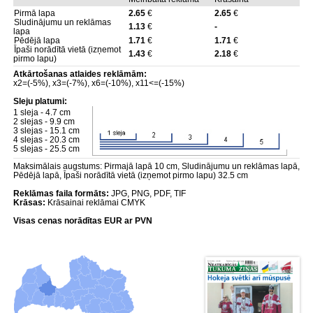
Pirmā lapa
2.65
€
2.65
€
Sludinājumu un reklāmas
1.13
€
-
lapa
Pēdējā lapa
1.71
€
1.71
€
Īpaši norādītā vietā (izņemot
1.43
€
2.18
€
pirmo lapu)
Atkārtošanas atlaides reklāmām:
x2=(-5%), x3=(-7%), x6=(-10%), x11<=(-15%)
Sleju platumi:
1 sleja - 4.7 cm
2 slejas - 9.9 cm
3 slejas - 15.1 cm
4 slejas - 20.3 cm
5 slejas - 25.5 cm
Maksimālais augstums: Pirmajā lapā 10 cm, Sludinājumu un reklāmas lapā,
Pēdējā lapā, Īpaši norādītā vietā (izņemot pirmo lapu) 32.5 cm
Reklāmas faila formāts:
JPG, PNG, PDF, TIF
Krāsas:
Krāsainai reklāmai CMYK
Visas cenas norādītas EUR ar PVN