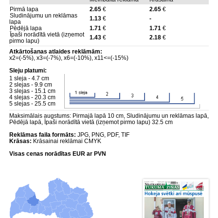
Pirmā lapa
2.65
€
2.65
€
Sludinājumu un reklāmas
1.13
€
-
lapa
Pēdējā lapa
1.71
€
1.71
€
Īpaši norādītā vietā (izņemot
1.43
€
2.18
€
pirmo lapu)
Atkārtošanas atlaides reklāmām:
x2=(-5%), x3=(-7%), x6=(-10%), x11<=(-15%)
Sleju platumi:
1 sleja - 4.7 cm
2 slejas - 9.9 cm
3 slejas - 15.1 cm
4 slejas - 20.3 cm
5 slejas - 25.5 cm
Maksimālais augstums: Pirmajā lapā 10 cm, Sludinājumu un reklāmas lapā,
Pēdējā lapā, Īpaši norādītā vietā (izņemot pirmo lapu) 32.5 cm
Reklāmas faila formāts:
JPG, PNG, PDF, TIF
Krāsas:
Krāsainai reklāmai CMYK
Visas cenas norādītas EUR ar PVN