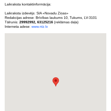
Laikraksta kontaktinformācija:
Laikraksta izdevējs:
SIA «Novadu Ziņas»
Redakcijas adrese:
Brīvības laukums 10
,
Tukums
,
LV-3101
Tālrunis:
29992992
,
63125216
(reklāmas daļa)
Interneta adese:
www.ntz.lv