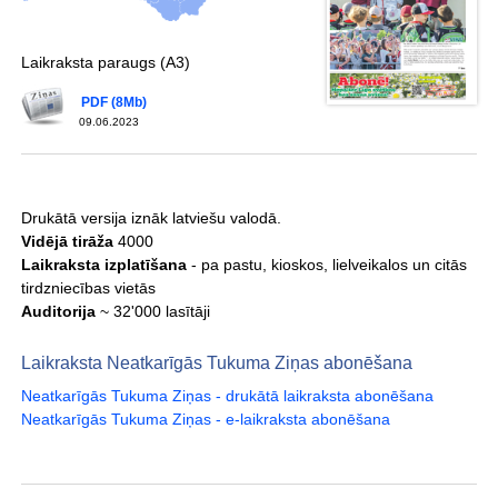
Laikraksta paraugs (A3)
PDF (8Mb)
09.06.2023
Drukātā versija iznāk latviešu valodā.
Vidējā tirāža
4000
Laikraksta izplatīšana
- pa pastu, kioskos, lielveikalos un citās
tirdzniecības vietās
Auditorija
~ 32'000 lasītāji
Laikraksta Neatkarīgās Tukuma Ziņas abonēšana
Neatkarīgās Tukuma Ziņas - drukātā laikraksta abonēšana
Neatkarīgās Tukuma Ziņas - e-laikraksta abonēšana