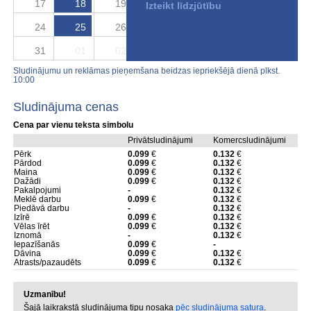
17
18
19
20
21
22
23
Izteikt līdzjūtību
24
25
26
27
28
29
30
31
01
02
03
04
05
06
Sludinājumu un reklāmas pieņemšana beidzas iepriekšējā dienā plkst.
10:00
Sludinājuma cenas
Cena par vienu teksta simbolu
Privātsludinājumi
Komercsludinājumi
Pērk
0.099
€
0.132
€
Pārdod
0.099
€
0.132
€
Maina
0.099
€
0.132
€
Dažādi
0.099
€
0.132
€
Pakalpojumi
-
0.132
€
Meklē darbu
0.099
€
0.132
€
Piedāvā darbu
-
0.132
€
Izīrē
0.099
€
0.132
€
Vēlas īrēt
0.099
€
0.132
€
Iznomā
-
0.132
€
Iepazīšanās
0.099
€
-
Dāvina
0.099
€
0.132
€
Atrasts/pazaudēts
0.099
€
0.132
€
Uzmanību!
Šajā laikrakstā sludinājuma tipu nosaka
pēc sludinājuma satura
.