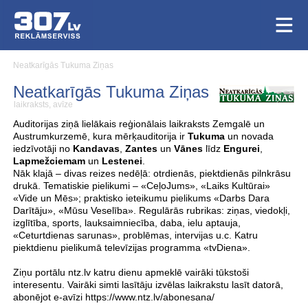
Neatkarīgās Tukuma Ziņas
Neatkarīgās Tukuma Ziņas
laikraksts, avīze
Auditorijas ziņā lielākais reģionālais laikraksts Zemgalē un
Austrumkurzemē, kura mērķauditorija ir
Tukuma
un novada
iedzīvotāji no
Kandavas
,
Zantes
un
Vānes
līdz
Engurei
,
Lapmežciemam
un
Lestenei
.
Nāk klajā – divas reizes nedēļā: otrdienās, piektdienās pilnkrāsu
drukā. Tematiskie pielikumi – «CeļoJums», «Laiks Kultūrai»
«Vide un Mēs»; praktisko ieteikumu pielikums «Darbs Dara
Darītāju», «Mūsu Veselība». Regulārās rubrikas: ziņas, viedokļi,
izglītība, sports, lauksaimniecība, daba, ielu aptauja,
«Ceturtdienas sarunas», problēmas, intervijas u.c. Katru
piektdienu pielikumā televīzijas programma «tvDiena».
Ziņu portālu ntz.lv katru dienu apmeklē vairāki tūkstoši
interesentu. Vairāki simti lasītāju izvēlas laikrakstu lasīt datorā,
abonējot e-avīzi https://www.ntz.lv/abonesana/