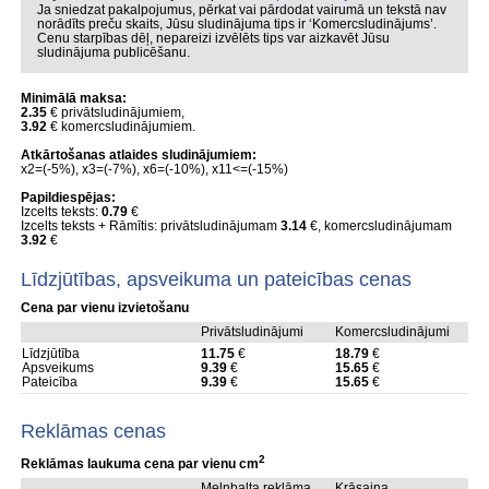
Ja sniedzat pakalpojumus, pērkat vai pārdodat vairumā un tekstā nav
norādīts preču skaits, Jūsu sludinājuma tips ir ‘Komercsludinājums’.
Cenu starpības dēļ, nepareizi izvēlēts tips var aizkavēt Jūsu
sludinājuma publicēšanu.
Minimālā maksa:
2.35
€ privātsludinājumiem,
3.92
€ komercsludinājumiem.
Atkārtošanas atlaides sludinājumiem:
x2=(-5%), x3=(-7%), x6=(-10%), x11<=(-15%)
Papildiespējas:
Izcelts teksts:
0.79
€
Izcelts teksts + Rāmītis: privātsludinājumam
3.14
€, komercsludinājumam
3.92
€
Līdzjūtības, apsveikuma un pateicības cenas
Cena par vienu izvietošanu
Privātsludinājumi
Komercsludinājumi
Līdzjūtība
11.75
€
18.79
€
Apsveikums
9.39
€
15.65
€
Pateicība
9.39
€
15.65
€
Reklāmas cenas
2
Reklāmas laukuma cena par vienu cm
Melnbalta reklāma
Krāsaina