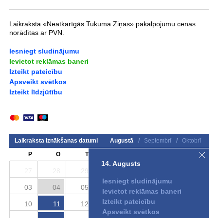
Laikraksta «Neatkarīgās Tukuma Ziņas» pakalpojumu cenas
norādītas ar PVN.
Iesniegt sludinājumu
Ievietot reklāmas baneri
Izteikt pateicību
Apsveikt svētkos
Izteikt līdzjūtību
Laikraksta iznākšanas datumi
Augustā
/
Septembrī
/
Oktobrī
P
O
T
C
P
S
S
14. Augusts
27
28
29
30
31
01
02
Iesniegt sludinājumu
03
04
05
06
07
08
09
Ievietot reklāmas baneri
Izteikt pateicību
10
11
12
13
14
15
16
Apsveikt svētkos