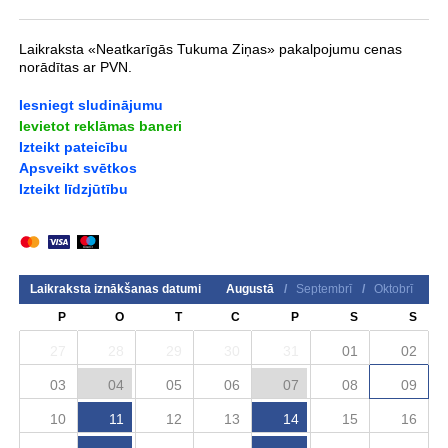
Laikraksta «Neatkarīgās Tukuma Ziņas» pakalpojumu cenas
norādītas ar PVN.
Iesniegt sludinājumu
Ievietot reklāmas baneri
Izteikt pateicību
Apsveikt svētkos
Izteikt līdzjūtību
Laikraksta iznākšanas datumi
Augustā
/
Septembrī
/
Oktobrī
P
O
T
C
P
S
S
27
28
29
30
31
01
02
03
04
05
06
07
08
09
10
11
12
13
14
15
16