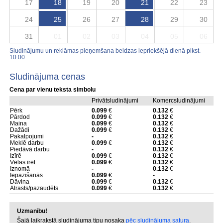
17
18
19
20
21
22
23
24
25
26
27
28
29
30
31
01
02
03
04
05
06
Sludinājumu un reklāmas pieņemšana beidzas iepriekšējā dienā plkst.
10:00
Sludinājuma cenas
Cena par vienu teksta simbolu
Privātsludinājumi
Komercsludinājumi
Pērk
0.099
€
0.132
€
Pārdod
0.099
€
0.132
€
Maina
0.099
€
0.132
€
Dažādi
0.099
€
0.132
€
Pakalpojumi
-
0.132
€
Meklē darbu
0.099
€
0.132
€
Piedāvā darbu
-
0.132
€
Izīrē
0.099
€
0.132
€
Vēlas īrēt
0.099
€
0.132
€
Iznomā
-
0.132
€
Iepazīšanās
0.099
€
-
Dāvina
0.099
€
0.132
€
Atrasts/pazaudēts
0.099
€
0.132
€
Uzmanību!
Šajā laikrakstā sludinājuma tipu nosaka
pēc sludinājuma satura
.