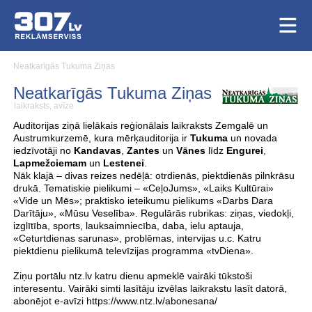
Neatkarīgās Tukuma Ziņas
Neatkarīgās Tukuma Ziņas
laikraksts, avīze
Auditorijas ziņā lielākais reģionālais laikraksts Zemgalē un
Austrumkurzemē, kura mērķauditorija ir
Tukuma
un novada
iedzīvotāji no
Kandavas
,
Zantes
un
Vānes
līdz
Engurei
,
Lapmežciemam
un
Lestenei
.
Nāk klajā – divas reizes nedēļā: otrdienās, piektdienās pilnkrāsu
drukā. Tematiskie pielikumi – «CeļoJums», «Laiks Kultūrai»
«Vide un Mēs»; praktisko ieteikumu pielikums «Darbs Dara
Darītāju», «Mūsu Veselība». Regulārās rubrikas: ziņas, viedokļi,
izglītība, sports, lauksaimniecība, daba, ielu aptauja,
«Ceturtdienas sarunas», problēmas, intervijas u.c. Katru
piektdienu pielikumā televīzijas programma «tvDiena».
Ziņu portālu ntz.lv katru dienu apmeklē vairāki tūkstoši
interesentu. Vairāki simti lasītāju izvēlas laikrakstu lasīt datorā,
abonējot e-avīzi https://www.ntz.lv/abonesana/