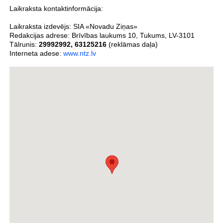
Laikraksta kontaktinformācija:
Laikraksta izdevējs:
SIA «Novadu Ziņas»
Redakcijas adrese:
Brīvības laukums 10
,
Tukums
,
LV-3101
Tālrunis:
29992992
,
63125216
(reklāmas daļa)
Interneta adese:
www.ntz.lv