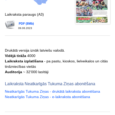
Laikraksta paraugs (A3)
PDF (8Mb)
09.06.2023
Drukātā versija iznāk latviešu valodā.
Vidējā tirāža
4000
Laikraksta izplatīšana
- pa pastu, kioskos, lielveikalos un citās
tirdzniecības vietās
Auditorija
~ 32'000 lasītāji
Laikraksta Neatkarīgās Tukuma Ziņas abonēšana
Neatkarīgās Tukuma Ziņas - drukātā laikraksta abonēšana
Neatkarīgās Tukuma Ziņas - e-laikraksta abonēšana