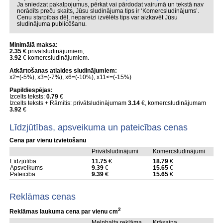
Ja sniedzat pakalpojumus, pērkat vai pārdodat vairumā un tekstā nav
norādīts preču skaits, Jūsu sludinājuma tips ir ‘Komercsludinājums’.
Cenu starpības dēļ, nepareizi izvēlēts tips var aizkavēt Jūsu
sludinājuma publicēšanu.
Minimālā maksa:
2.35
€ privātsludinājumiem,
3.92
€ komercsludinājumiem.
Atkārtošanas atlaides sludinājumiem:
x2=(-5%), x3=(-7%), x6=(-10%), x11<=(-15%)
Papildiespējas:
Izcelts teksts:
0.79
€
Izcelts teksts + Rāmītis: privātsludinājumam
3.14
€, komercsludinājumam
3.92
€
Līdzjūtības, apsveikuma un pateicības cenas
Cena par vienu izvietošanu
Privātsludinājumi
Komercsludinājumi
Līdzjūtība
11.75
€
18.79
€
Apsveikums
9.39
€
15.65
€
Pateicība
9.39
€
15.65
€
Reklāmas cenas
2
Reklāmas laukuma cena par vienu cm
Melnbalta reklāma
Krāsaina