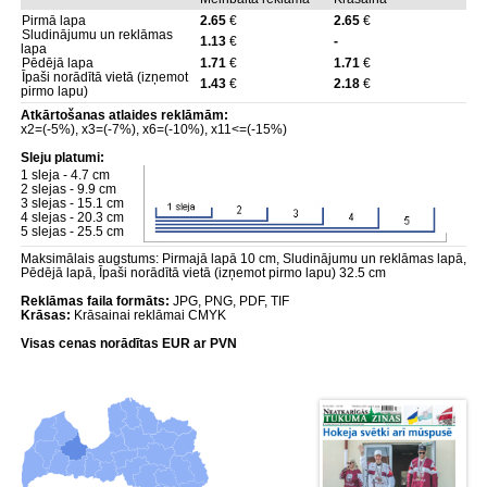
Pirmā lapa
2.65
€
2.65
€
Sludinājumu un reklāmas
1.13
€
-
lapa
Pēdējā lapa
1.71
€
1.71
€
Īpaši norādītā vietā (izņemot
1.43
€
2.18
€
pirmo lapu)
Atkārtošanas atlaides reklāmām:
x2=(-5%), x3=(-7%), x6=(-10%), x11<=(-15%)
Sleju platumi:
1 sleja - 4.7 cm
2 slejas - 9.9 cm
3 slejas - 15.1 cm
4 slejas - 20.3 cm
5 slejas - 25.5 cm
Maksimālais augstums: Pirmajā lapā 10 cm, Sludinājumu un reklāmas lapā,
Pēdējā lapā, Īpaši norādītā vietā (izņemot pirmo lapu) 32.5 cm
Reklāmas faila formāts:
JPG, PNG, PDF, TIF
Krāsas:
Krāsainai reklāmai CMYK
Visas cenas norādītas EUR ar PVN